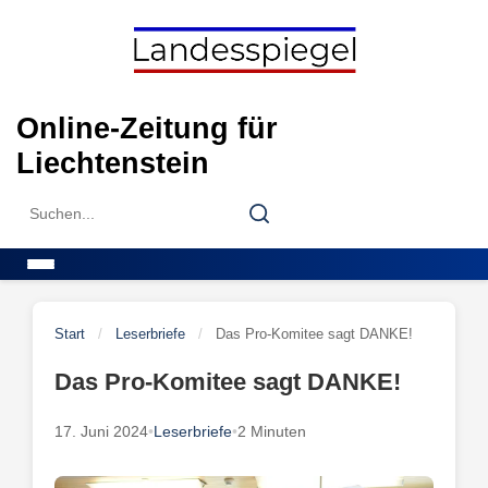
Skip
to
content
Online-Zeitung für
Liechtenstein
Search
Search
for:
Menu
Start
/
Leserbriefe
/
Das Pro-Komitee sagt DANKE!
Das Pro-Komitee sagt DANKE!
17. Juni 2024
•
Leserbriefe
•
2 Minuten