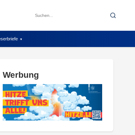
Search
Search
for:
serbriefe
Werbung