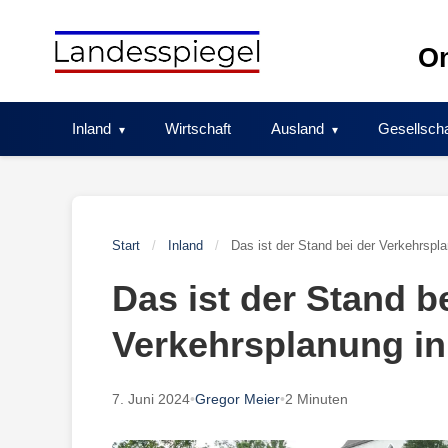
Skip
to
On
content
Inland
Wirtschaft
Ausland
Gesellscha
Start
/
Inland
/
Das ist der Stand bei der Verkehrspl
Das ist der Stand b
Verkehrsplanung i
7. Juni 2024
•
Gregor Meier
•
2 Minuten