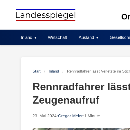
Skip
to
On
content
Inland
Wirtschaft
Ausland
Gesellscha
Start
/
Inland
/
Rennradfahrer lässt Verletzte im Sti
Rennradfahrer lässt
Zeugenaufruf
23. Mai 2024
•
Gregor Meier
•
1 Minute