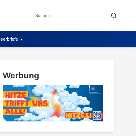
Search
Search
for:
serbriefe
Werbung