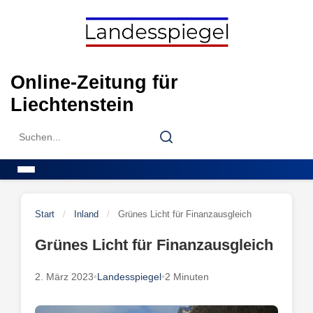
Skip
to
content
Online-Zeitung für
Liechtenstein
Search
Search
for:
Menu
Start
/
Inland
/
Grünes Licht für Finanzausgleich
Grünes Licht für Finanzausgleich
2. März 2023
•
Landesspiegel
•
2 Minuten