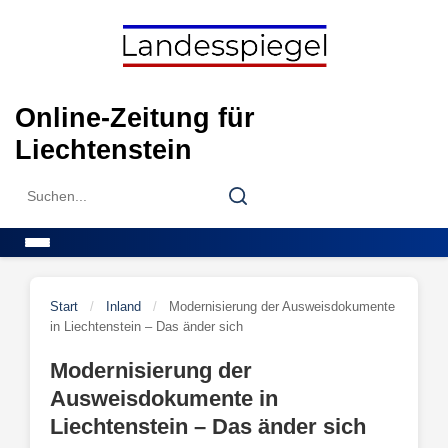
Skip
to
content
Online-Zeitung für
Liechtenstein
Search
Search
for:
Menu
Start
/
Inland
/
Modernisierung der Ausweisdokumente
in Liechtenstein – Das änder sich
Modernisierung der
Ausweisdokumente in
Liechtenstein – Das änder sich