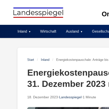
Skip
to
On
content
Inland
Wirtschaft
Ausland
Gesellscha
Start
/
Inland
/
Energiekostenpauschale: Anträge bi
Energiekostenpausc
31. Dezember 2023
18. Dezember 2023
•
Landesspiegel
•
1 Minute