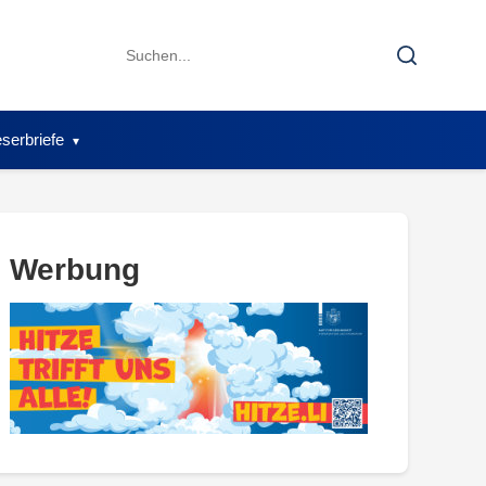
Search
Search
for:
serbriefe
Werbung