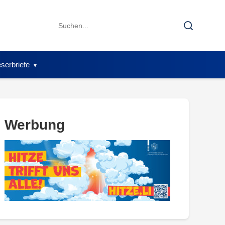
Search
Search
for:
serbriefe
Werbung