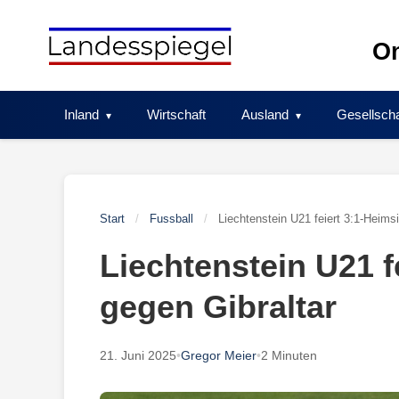
Skip
to
On
content
Inland
Wirtschaft
Ausland
Gesellscha
Start
/
Fussball
/
Liechtenstein U21 feiert 3:1-Heims
Liechtenstein U21 f
gegen Gibraltar
21. Juni 2025
•
Gregor Meier
•
2 Minuten