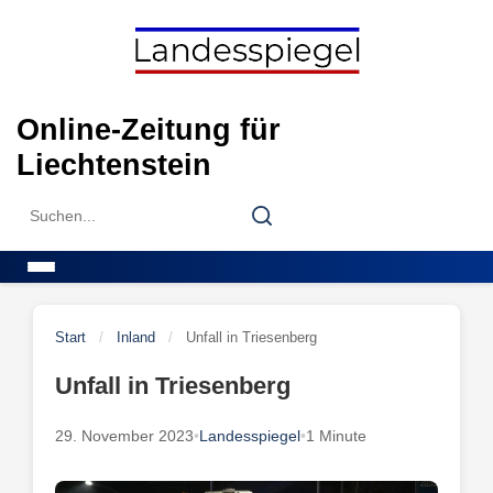
Skip
to
content
Online-Zeitung für
Liechtenstein
Search
Search
for:
Menu
Start
/
Inland
/
Unfall in Triesenberg
Unfall in Triesenberg
29. November 2023
•
Landesspiegel
•
1 Minute