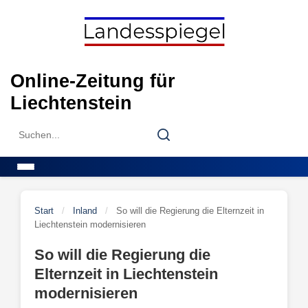
Skip
to
content
Online-Zeitung für
Liechtenstein
Search
Search
for:
Menu
Start
/
Inland
/
So will die Regierung die Elternzeit in
Liechtenstein modernisieren
So will die Regierung die
Elternzeit in Liechtenstein
modernisieren