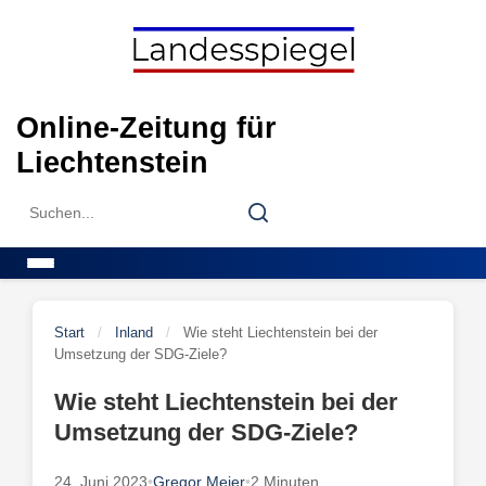
Skip
to
content
Online-Zeitung für
Liechtenstein
Search
Search
for:
Menu
Start
/
Inland
/
Wie steht Liechtenstein bei der
Umsetzung der SDG-Ziele?
Wie steht Liechtenstein bei der
Umsetzung der SDG-Ziele?
24. Juni 2023
•
Gregor Meier
•
2 Minuten