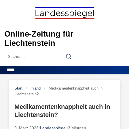
Skip
to
content
Online-Zeitung für
Liechtenstein
Search
Search
for:
Menu
Start
/
Inland
/
Medikamentenknappheit auch in
Liechtenstein?
Medikamentenknappheit auch in
Liechtenstein?
9. März 2023
•
Landesspiegel
•
3 Minuten