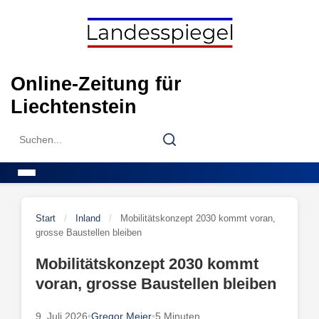
Skip
to
content
Online-Zeitung für
Liechtenstein
Search
Search
for:
Menu
Start
/
Inland
/
Mobilitätskonzept 2030 kommt voran,
grosse Baustellen bleiben
Mobilitätskonzept 2030 kommt
voran, grosse Baustellen bleiben
9. Juli 2026
•
Gregor Meier
•
5 Minuten