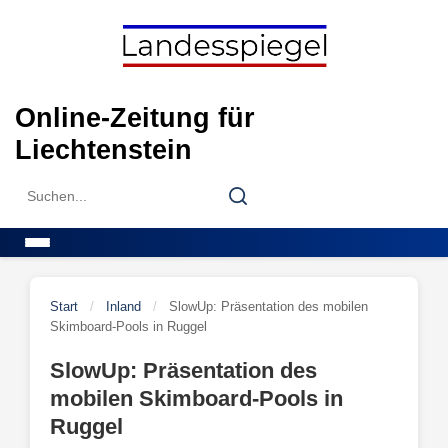
Skip
to
content
Online-Zeitung für
Liechtenstein
Search
Search
for:
Menu
Start
/
Inland
/
SlowUp: Präsentation des mobilen
Skimboard-Pools in Ruggel
SlowUp: Präsentation des
mobilen Skimboard-Pools in
Ruggel