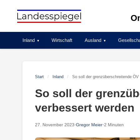
Skip
to
On
content
Inland
Wirtschaft
Ausland
Gesellscha
Start
/
Inland
/
So soll der grenzüberschreitende ÖV
So soll der grenzü
verbessert werden
27. November 2023
•
Gregor Meier
•
2 Minuten