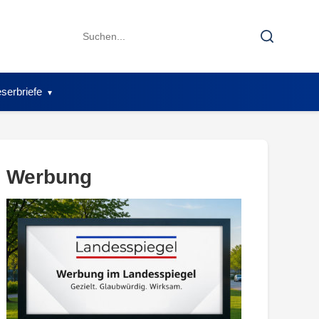
Search
Search
for:
serbriefe
Werbung