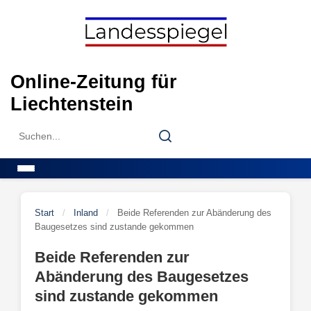
Skip
to
content
Online-Zeitung für
Liechtenstein
Search
Search
for:
Menu
Start
/
Inland
/
Beide Referenden zur Abänderung des
Baugesetzes sind zustande gekommen
Beide Referenden zur
Abänderung des Baugesetzes
sind zustande gekommen