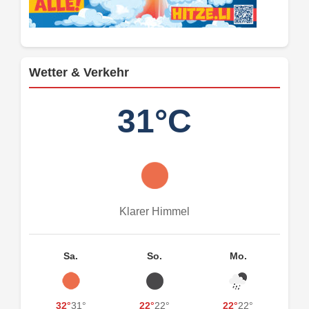
Wetter & Verkehr
31°C
Klarer Himmel
Sa.
So.
Mo.
32°
31°
22°
22°
22°
22°