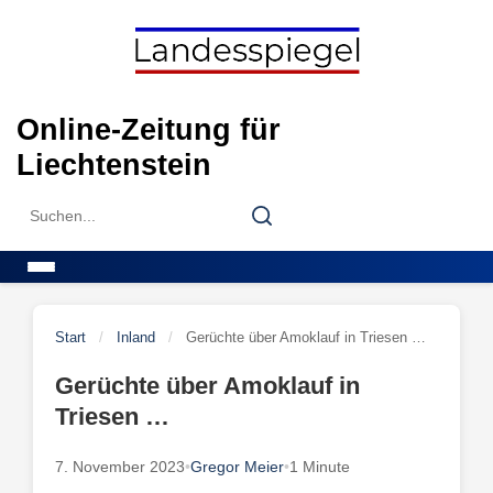
Skip
to
content
Online-Zeitung für
Liechtenstein
Search
Search
for:
Menu
Start
/
Inland
/
Gerüchte über Amoklauf in Triesen …
Gerüchte über Amoklauf in
Triesen …
7. November 2023
•
Gregor Meier
•
1 Minute