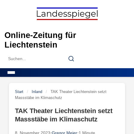
Skip
to
content
Online-Zeitung für
Liechtenstein
Search
Search
for:
Menu
Start
/
Inland
/
TAK Theater Liechtenstein setzt
Massstäbe im Klimaschutz
TAK Theater Liechtenstein setzt
Massstäbe im Klimaschutz
8. November 2023
•
Gregor Meier
•
1 Minute