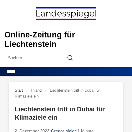
Skip
to
content
Online-Zeitung für
Liechtenstein
Search
Search
for:
Menu
Start
/
Inland
/
Liechtenstein tritt in Dubai für
Klimaziele ein
Liechtenstein tritt in Dubai für
Klimaziele ein
2. Dezember 2023
•
Gregor Meier
•
1 Minute