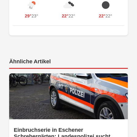
29°
23°
22°
22°
22°
22°
Ähnliche Artikel
Einbruchserie in Eschener
Schrebergärten: Landespolizei sucht