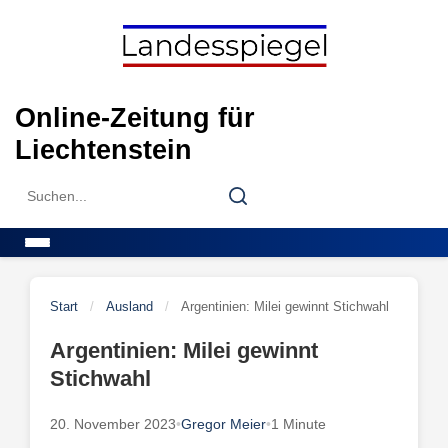
Skip
to
content
Online-Zeitung für
Liechtenstein
Search
Search
for:
Menu
Start
/
Ausland
/
Argentinien: Milei gewinnt Stichwahl
Argentinien: Milei gewinnt
Stichwahl
20. November 2023
•
Gregor Meier
•
1 Minute