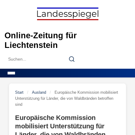
Skip
to
content
Online-Zeitung für
Liechtenstein
Search
Search
for:
Menu
Start
/
Ausland
/
Europäische Kommission mobilisiert
Unterstützung für Länder, die von Waldbränden betroffen
sind
Europäische Kommission
mobilisiert Unterstützung für
Länder, die von Waldbränden