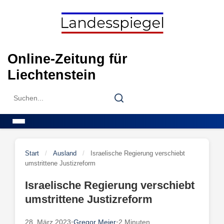
Skip
to
content
Online-Zeitung für
Liechtenstein
Search
Search
for:
Menu
Start
/
Ausland
/
Israelische Regierung verschiebt
umstrittene Justizreform
Israelische Regierung verschiebt
umstrittene Justizreform
28. März 2023
•
Gregor Meier
•
2 Minuten