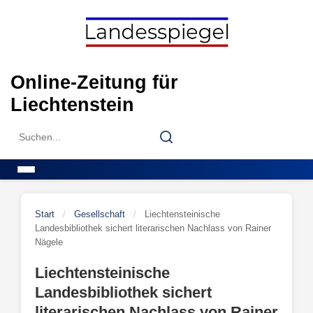
Skip
to
content
Online-Zeitung für
Liechtenstein
Search
Search
for:
Menu
Start
/
Gesellschaft
/
Liechtensteinische
Landesbibliothek sichert literarischen Nachlass von Rainer
Nägele
Liechtensteinische
Landesbibliothek sichert
literarischen Nachlass von Rainer