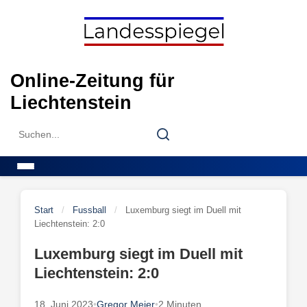
Skip
to
content
Online-Zeitung für
Liechtenstein
Search
Search
for:
Menu
Start
/
Fussball
/
Luxemburg siegt im Duell mit
Liechtenstein: 2:0
Luxemburg siegt im Duell mit
Liechtenstein: 2:0
18. Juni 2023
•
Gregor Meier
•
2 Minuten