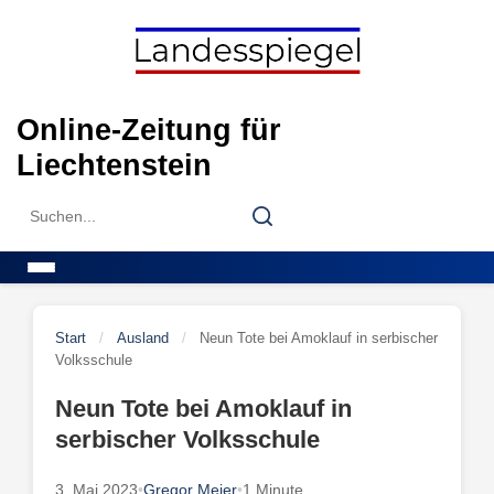
Skip
to
content
Online-Zeitung für
Liechtenstein
Search
Search
for:
Menu
Start
/
Ausland
/
Neun Tote bei Amoklauf in serbischer
Volksschule
Neun Tote bei Amoklauf in
serbischer Volksschule
3. Mai 2023
•
Gregor Meier
•
1 Minute