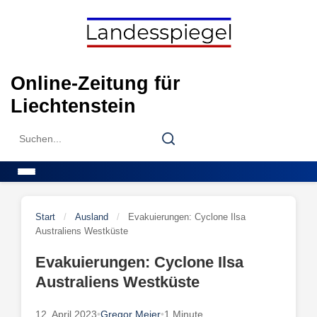
Skip
to
content
Online-Zeitung für
Liechtenstein
Search
Search
for:
Menu
Start
/
Ausland
/
Evakuierungen: Cyclone Ilsa
Australiens Westküste
Evakuierungen: Cyclone Ilsa
Australiens Westküste
12. April 2023
•
Gregor Meier
•
1 Minute