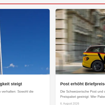
keit steigt
Post erhöht Briefpreis
n verhalten: Sowohl die
Die Schweizerische Post und 
Preispaket geeinigt: Wer Paket
6. August 2026