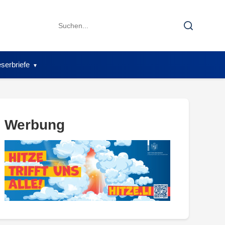
Search
Search
for:
serbriefe
Werbung