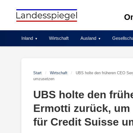
Skip
to
On
content
Inland
Wirtschaft
Ausland
Gesellscha
Start
/
Wirtschaft
/
UBS holte den früheren CEO Serg
umzusetzen
UBS holte den früh
Ermotti zurück, u
für Credit Suisse 