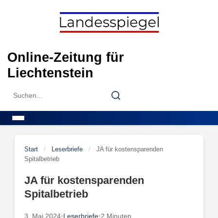
Skip
to
content
Online-Zeitung für
Liechtenstein
Search
Search
for:
Menu
Start
/
Leserbriefe
/
JA für kostensparenden
Spitalbetrieb
JA für kostensparenden
Spitalbetrieb
3. Mai 2024
•
Leserbriefe
•
2 Minuten