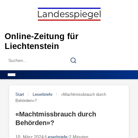
Skip
to
content
Online-Zeitung für
Liechtenstein
Search
Search
for:
Menu
Start
/
Leserbriefe
/
«Machtmissbrauch durch
Behörden»?
«Machtmissbrauch durch
Behörden»?
10. März 2024
•
Leserbriefe
•
2 Minuten