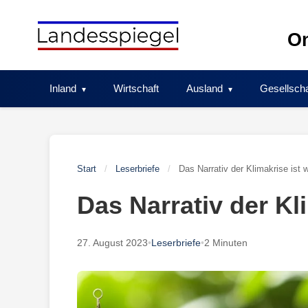
Skip
to
On
content
Inland
Wirtschaft
Ausland
Gesellscha
Start
/
Leserbriefe
/
Das Narrativ der Klimakrise ist w
Das Narrativ der Kl
27. August 2023
•
Leserbriefe
•
2 Minuten