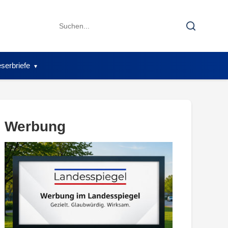
Search
Search
for:
serbriefe
Werbung