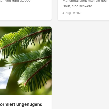
aten von rund 31’000
Manchmal sieht man sie noch 
Haut, eine schwere...
4. August 2026
nformiert ungenügend