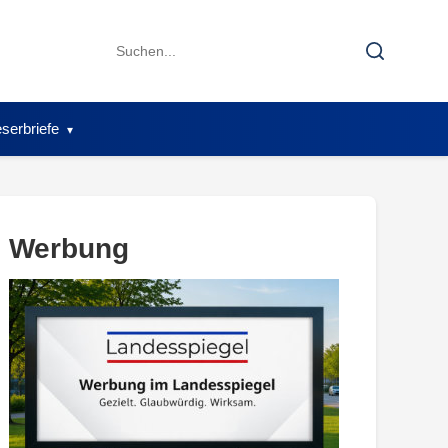
Search
Search
for:
serbriefe
Werbung