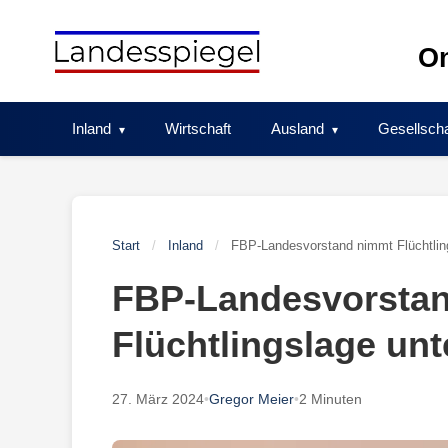
Skip
to
On
content
Inland
Wirtschaft
Ausland
Gesellscha
Start
/
Inland
/
FBP-Landesvorstand nimmt Flüchtling
FBP-Landesvorsta
Flüchtlingslage unt
27. März 2024
•
Gregor Meier
•
2 Minuten