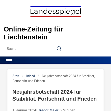
Skip
to
content
Online-Zeitung für
Liechtenstein
Search
Search
for:
Menu
Start
/
Inland
/
Neujahrsbotschaft 2024 für Stabilität,
Fortschritt und Frieden
Neujahrsbotschaft 2024 für
Stabilität, Fortschritt und Frieden
1. Januar 2024
•
Gregor Meier
•
6 Minuten