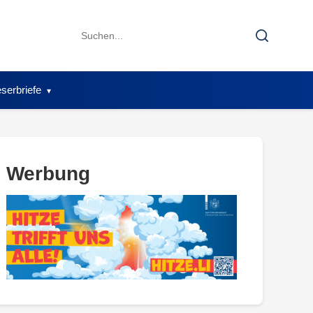
Search
Search
for:
serbriefe
Werbung