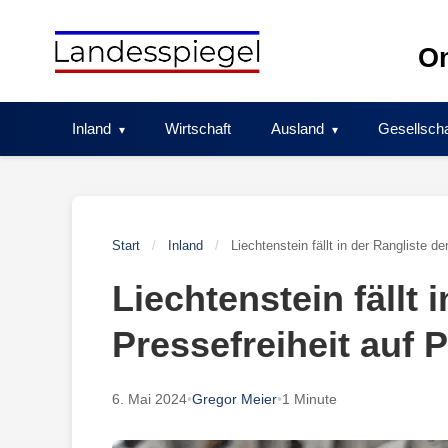
Skip
to
On
content
Inland
Wirtschaft
Ausland
Gesellscha
Start
/
Inland
/
Liechtenstein fällt in der Rangliste de
Liechtenstein fällt 
Pressefreiheit auf P
6. Mai 2024
•
Gregor Meier
•
1 Minute