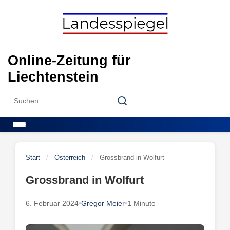
Skip
to
content
Online-Zeitung für
Liechtenstein
Search
Search
for:
Menu
Start
/
Österreich
/
Grossbrand in Wolfurt
Grossbrand in Wolfurt
6. Februar 2024
•
Gregor Meier
•
1 Minute