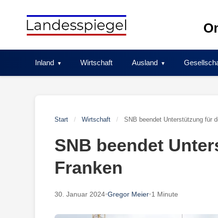
Skip
to
On
content
Inland
Wirtschaft
Ausland
Gesellscha
Start
/
Wirtschaft
/
SNB beendet Unterstützung für 
SNB beendet Unters
Franken
30. Januar 2024
•
Gregor Meier
•
1 Minute