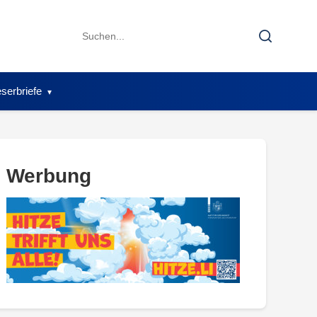
Search
Search
for:
serbriefe
Werbung