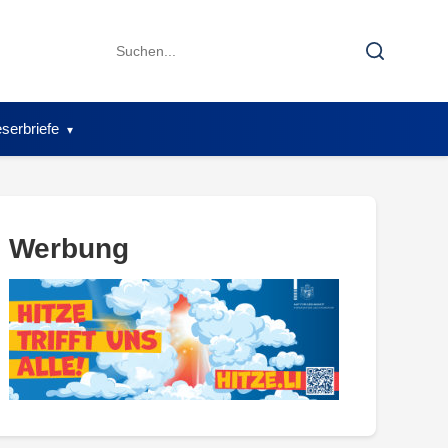
Search
Search
for:
serbriefe
Werbung