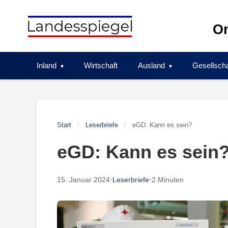
Skip
to
On
content
Inland
Wirtschaft
Ausland
Gesellscha
Start
/
Leserbriefe
/
eGD: Kann es sein?
eGD: Kann es sein
15. Januar 2024
•
Leserbriefe
•
2 Minuten