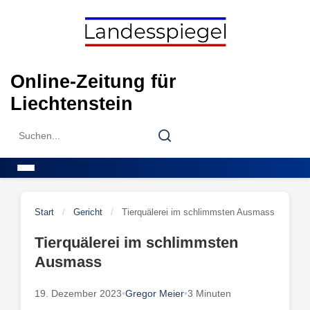
Skip
to
content
Online-Zeitung für
Liechtenstein
Search
Search
for:
Menu
Start
/
Gericht
/
Tierquälerei im schlimmsten Ausmass
Tierquälerei im schlimmsten
Ausmass
19. Dezember 2023
•
Gregor Meier
•
3 Minuten