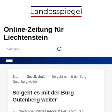
Skip
to
content
Online-Zeitung für
Liechtenstein
Search
Search
for:
Menu
Start
/
Gesellschaft
/
So geht es mit der Burg
Gutenberg weiter
So geht es mit der Burg
Gutenberg weiter
23. November 2023
•
Gregor Meier
•
3 Minuten