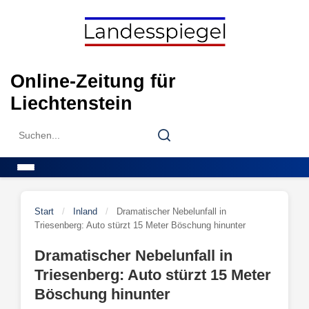
Skip
to
content
Online-Zeitung für
Liechtenstein
Search
Search
for:
Menu
Start
/
Inland
/
Dramatischer Nebelunfall in
Triesenberg: Auto stürzt 15 Meter Böschung hinunter
Dramatischer Nebelunfall in
Triesenberg: Auto stürzt 15 Meter
Böschung hinunter