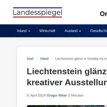
Skip
to
On
content
Inland
Wirtschaft
Ausland
Gesellscha
Start
/
Inland
/
Liechtenstein glänzt in Venedig mit k
Liechtenstein glänz
kreativer Ausstellu
8. April 2024
•
Gregor Meier
•
2 Minuten