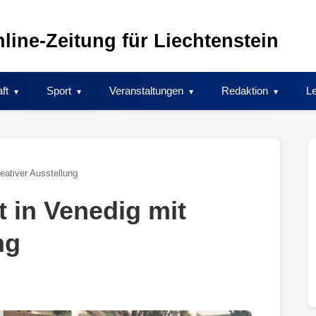
line-Zeitung für Liechtenstein
ft
Sport
Veranstaltungen
Redaktion
Le
reativer Ausstellung
t in Venedig mit
ng