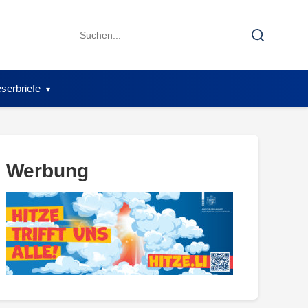
Search
Search
for:
serbriefe
Werbung