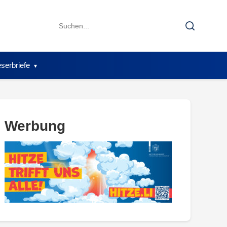
Search
Search
for:
serbriefe
Werbung