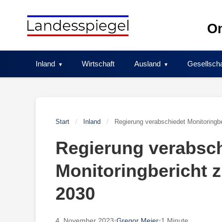
Skip
to
On
content
Inland
Wirtschaft
Ausland
Gesellscha
Start
/
Inland
/
Regierung verabschiedet Monitoringbe
Regierung verabsc
Monitoringbericht z
2030
4. November 2023
•
Gregor Meier
•
1 Minute