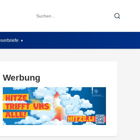
Search
Search
for:
serbriefe
Werbung