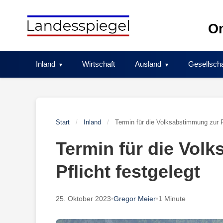
Skip
to
On
content
Inland
Wirtschaft
Ausland
Gesellscha
Start
/
Inland
/
Termin für die Volksabstimmung zur P
Termin für die Vol
Pflicht festgelegt
25. Oktober 2023
•
Gregor Meier
•
1 Minute