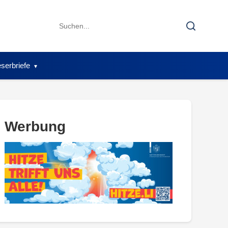
Search
Search
for:
serbriefe
Werbung