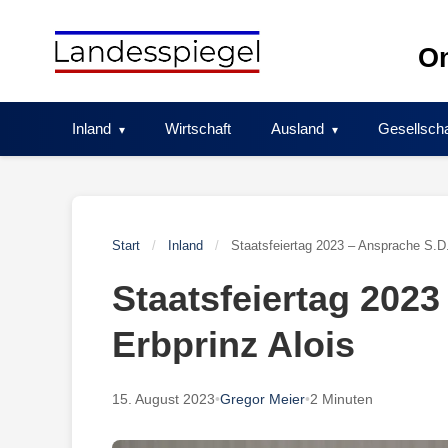
Skip
to
On
content
Inland
Wirtschaft
Ausland
Gesellscha
Start
/
Inland
/
Staatsfeiertag 2023 – Ansprache S.D.
Staatsfeiertag 2023
Erbprinz Alois
15. August 2023
•
Gregor Meier
•
2 Minuten