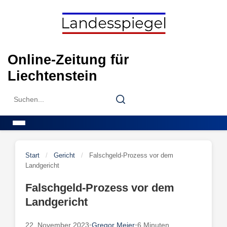
Skip
to
content
Online-Zeitung für
Liechtenstein
Search
Search
for:
Menu
Start
/
Gericht
/
Falschgeld-Prozess vor dem
Landgericht
Falschgeld-Prozess vor dem
Landgericht
22. November 2023
•
Gregor Meier
•
6 Minuten