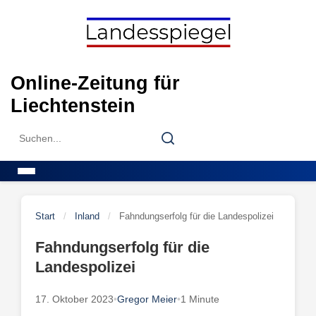
Skip
to
content
Online-Zeitung für
Liechtenstein
Search
Search
for:
Menu
Start
/
Inland
/
Fahndungserfolg für die Landespolizei
Fahndungserfolg für die
Landespolizei
17. Oktober 2023
•
Gregor Meier
•
1 Minute