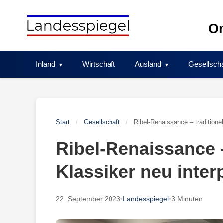
Skip
to
On
content
Inland
Wirtschaft
Ausland
Gesellscha
Start
/
Gesellschaft
/
Ribel-Renaissance – traditionell
Ribel-Renaissance –
Klassiker neu interp
22. September 2023
•
Landesspiegel
•
3 Minuten