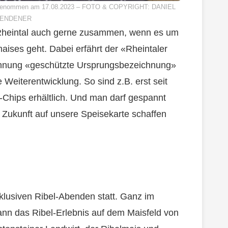
 aufgenommen am 17.08.2023 – FOTO & COPYRIGHT: DANIEL
ENDENER
 Rheintal auch gerne zusammen, wenn es um
ises geht. Dabei erfährt der «Rheintaler
ichnung «geschützte Ursprungsbezeichnung»
 Weiterentwicklung. So sind z.B. erst seit
-Chips erhältlich. Und man darf gespannt
n Zukunft auf unsere Speisekarte schaffen
klusiven Ribel-Abenden statt. Ganz im
ann das Ribel-Erlebnis auf dem Maisfeld von