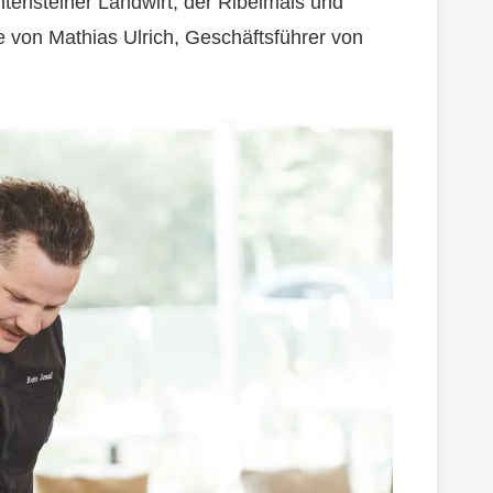
tensteiner Landwirt, der Ribelmais und
e von Mathias Ulrich, Geschäftsführer von