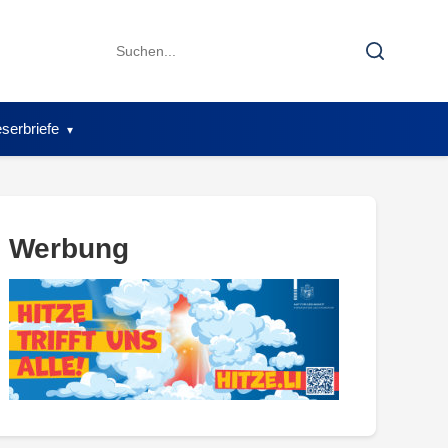
Search
Search
for:
serbriefe
Werbung