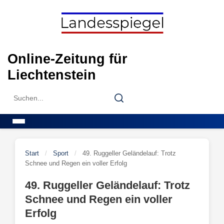
Skip
to
content
Online-Zeitung für
Liechtenstein
Search
Search
for:
Menu
Start
/
Sport
/
49. Ruggeller Geländelauf: Trotz
Schnee und Regen ein voller Erfolg
49. Ruggeller Geländelauf: Trotz
Schnee und Regen ein voller
Erfolg