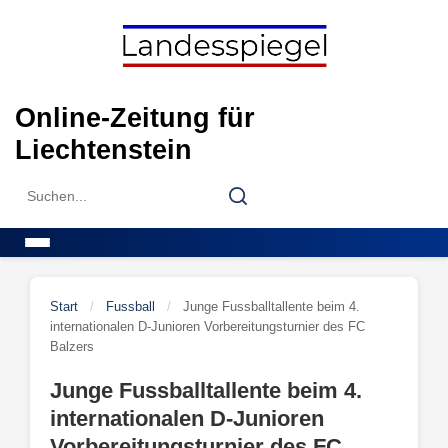
Skip
to
content
Online-Zeitung für
Liechtenstein
Search
Search
for:
Menu
Start
/
Fussball
/
Junge Fussballtallente beim 4.
internationalen D-Junioren Vorbereitungsturnier des FC
Balzers
Junge Fussballtallente beim 4.
internationalen D-Junioren
Vorbereitungsturnier des FC