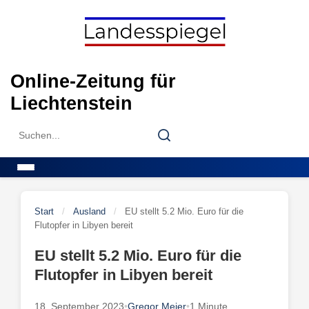
Skip
to
content
Online-Zeitung für
Liechtenstein
Search
Search
for:
Menu
Start
/
Ausland
/
EU stellt 5.2 Mio. Euro für die
Flutopfer in Libyen bereit
EU stellt 5.2 Mio. Euro für die
Flutopfer in Libyen bereit
18. September 2023
•
Gregor Meier
•
1 Minute