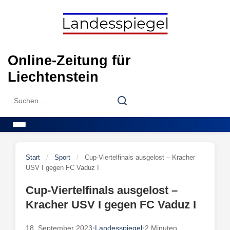
Skip
to
content
Online-Zeitung für
Liechtenstein
Search
Search
for:
Menu
Start
/
Sport
/
Cup-Viertelfinals ausgelost – Kracher
USV I gegen FC Vaduz I
Cup-Viertelfinals ausgelost –
Kracher USV I gegen FC Vaduz I
18. September 2023
•
Landesspiegel
•
2 Minuten