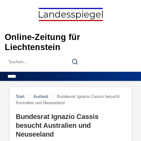
Skip
to
content
Online-Zeitung für
Liechtenstein
Search
Search
for:
Menu
Start
/
Ausland
/
Bundesrat Ignazio Cassis besucht
Australien und Neuseeland
Bundesrat Ignazio Cassis
besucht Australien und
Neuseeland